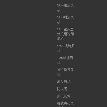
SDF轴流风
机
SDS射流风
机
SFZ空调室
外机用冷却
风机
SWF混流风
机
T35轴流风
机
YDF诱导风
机
地铁风机
防火阀
风机配件
柜式离心风