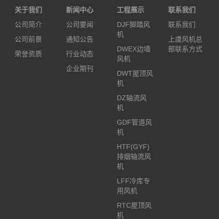
关于我们
新闻中心
工程展示
联系我们
公司简介
公司要闻
DJF脚踏风
联系我们
机
公司前景
通知公告
上虞风机总
DWEX边墙
部联系方式
荣誉资质
行业动态
风机
企业期刊
DWT屋顶风
机
DZ轴流风
机
GDF管道风
机
HTF(GYF)
排烟轴流风
机
LFF冷库专
用风机
RTC屋顶风
机