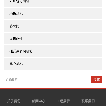
YDF诱导风机
地铁风机
防火阀
风机配件
柜式离心风机箱
离心风机
搜 索
关于我们
新闻中心
工程展示
联系我们