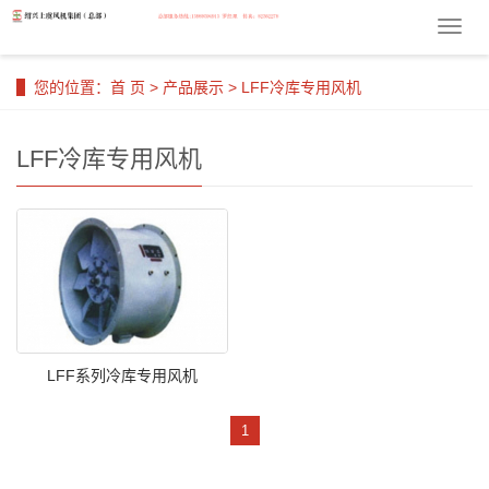
导
航
菜
您的位置：
首 页
>
产品展示
>
LFF冷库专用风机
单
LFF冷库专用风机
LFF系列冷库专用风机
1